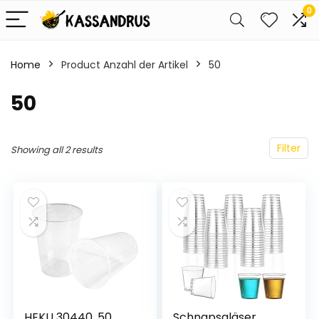
0
Home
Product Anzahl der Artikel
‎50
‎50
Filter
Showing all 2 results
HEKU 30440, 50
Schnapsgläser