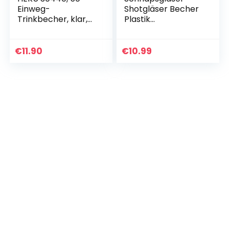
Einweg-
Shotgläser Becher
Trinkbecher, klar,
Plastik
0,4l, PP
Wiederverwendbar
e Trinkbecher
Schnapsbeche 3cl
€
11.90
€
10.99
Partygadget
Schnapsspender
zum…