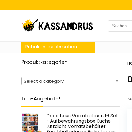
Search
for:
Rubriken durchsuchen
Produktkategorien
H
‎
Select a category
Top-Angebote!!
Sh
Deco haus Vorratsdosen 16 Set
- Aufbewahrungsbox Küche
Luftdicht Vorratsbehälter -
Frischhaltedosen Behälter aus