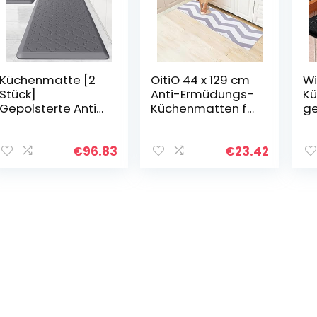
Küchenmatte [2
OitiO 44 x 129 cm
Wi
Stück]
Anti-Ermüdungs-
Kü
Gepolsterte Anti-
Küchenmatten für
ge
Ermüdungs-
Boden, dicke
Er
Fußmatte,
Komfort-PVC-
Bo
wasserdichte
Küchenteppiche,
x 
€
96.83
€
23.42
rutschfeste
Anti-
ru
Küchenmatten
Ermüdungsmatte
wa
und -teppiche…
n für…