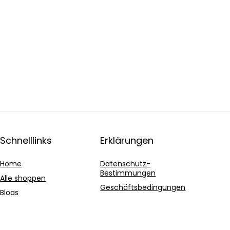
Schnelllinks
Erklärungen
Home
Datenschutz-
Bestimmungen
Alle shoppen
Geschäftsbedingungen
Blogs
Affiliate-Offenlegung
Unsere Webshops
Werben