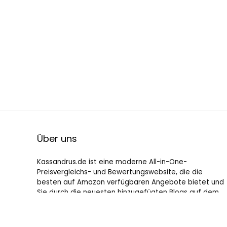
Über uns
Kassandrus.de ist eine moderne All-in-One-
Preisvergleichs- und Bewertungswebsite, die die
besten auf Amazon verfügbaren Angebote bietet und
Sie durch die neuesten hinzugefügten Blogs auf dem
Laufenden hält. Alle Bilder unterliegen dem
Urheberrecht ihrer jeweiligen Eigentümer. Alle zitierten
Inhalte stammen aus ihren jeweiligen Quellen.