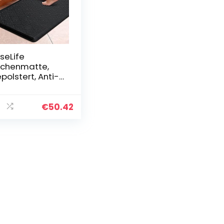
seLife
chenmatte,
polstert, Anti-
müdung,
denmatte, 43.9
99.1 cm, dick,
€
50.42
tschfest,
sserdicht…