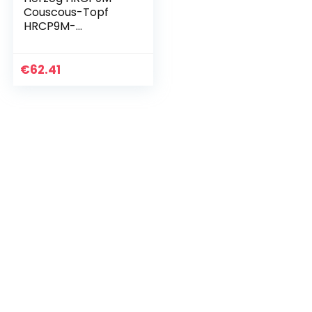
Couscous-Topf
HRCP9M-
Couscous-Topf,
Aluminium,
Steinbeschichtung,
€
62.41
9 l, mit
hochwertiger
Marmorbeschichtu
ng…