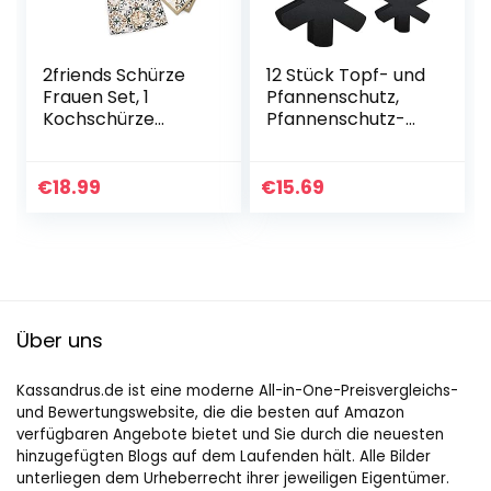
2friends Schürze
12 Stück Topf- und
Frauen Set, 1
Pfannenschutz,
Kochschürze
Pfannenschutz-
Damen, 1
Set,
Ofenhandschuh, 2
Pfannenschoner
Topflappen,
Topfschutz,
€
18.99
€
15.69
Baumwoll-
Schutzmatte vor
Backhandschuhe
Kratzer und
und Topflappen…
Beulen…
Über uns
Kassandrus.de ist eine moderne All-in-One-Preisvergleichs-
und Bewertungswebsite, die die besten auf Amazon
verfügbaren Angebote bietet und Sie durch die neuesten
hinzugefügten Blogs auf dem Laufenden hält. Alle Bilder
unterliegen dem Urheberrecht ihrer jeweiligen Eigentümer.