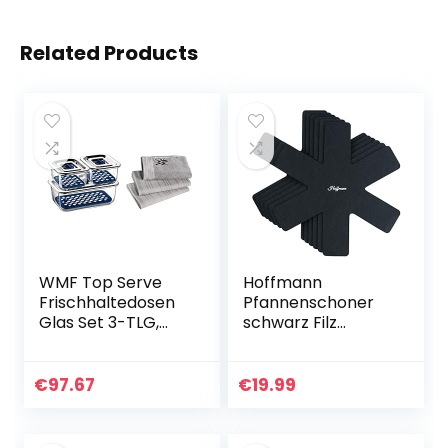
Related Products
WMF Top Serve
Hoffmann
Frischhaltedosen
Pfannenschoner
Glas Set 3-TLG,
schwarz Filz
Aufschnittbox Glas
Pfannenschutz
mit luftdichtem
Stapelschutz
Deckel,
Pfannen
€
97.67
€
19.99
Frischeventil,
Topfschutz 38 x 38
Käsedose…
cm 0,6 cm Dick
Waschbar…