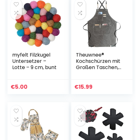
myfelt Filzkugel
Theuwnee®
Untersetzer –
Kochschürzen mit
Lotte – 9 cm, bunt
Großen Taschen,
Canvas Schürze
mit Kreuzrücken
für Männer und
€
5.00
€
15.99
Frauen, Küche,
Backen, Lätzchen…