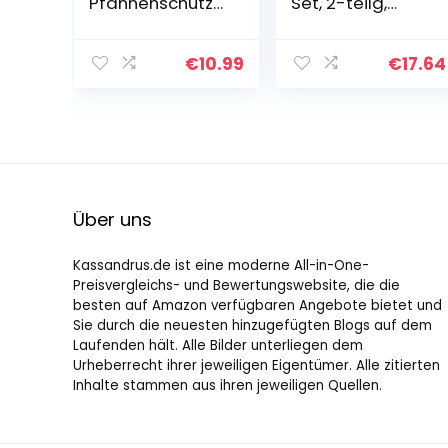
Pfannenschutz
Set, 2-teilg,
Filz Pfannen
Pfannen-
Topf
Stapelschutz,
Stapelschutz
Topf-Schutz,
€
10.99
€
17.64
rutschfeste
Kratzschutz,
Topfschutz
Stapel-Hilfe aus
Pfannenschoner
Polyester
Filz Topfschoner
18…
Über uns
Kassandrus.de ist eine moderne All-in-One-
Preisvergleichs- und Bewertungswebsite, die die
besten auf Amazon verfügbaren Angebote bietet und
Sie durch die neuesten hinzugefügten Blogs auf dem
Laufenden hält. Alle Bilder unterliegen dem
Urheberrecht ihrer jeweiligen Eigentümer. Alle zitierten
Inhalte stammen aus ihren jeweiligen Quellen.