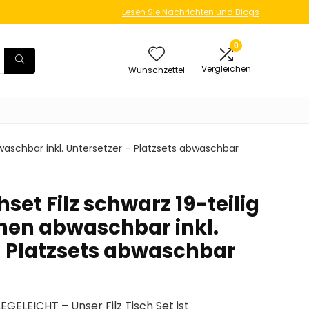
Lesen Sie Nachrichten und Blogs
0
Vergleichen
Wunschzettel
waschbar inkl. Untersetzer – Platzsets abwaschbar
set Filz schwarz 19-teilig
hen abwaschbar inkl.
– Platzsets abwaschbar
LEICHT – Unser Filz Tisch Set ist