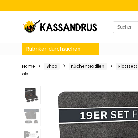
Search
for:
Rubriken durchsuchen
Home
Shop
Küchentextilien
Platzsets
als…