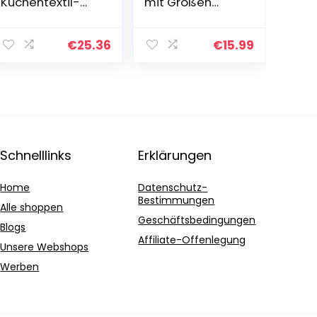
Küchentextil-
mit Großen
Set, 100%
Taschen,
antiallergische
Canvas Schürze
Mikrofaser,
mit Kreuzrücken
€
25.36
€
15.99
Schmetterlinge,
für Männer und
Copriforno
Frauen, Küche,
40×50 cm
Backen,
Lätzchen…
Schnelllinks
Erklärungen
Home
Datenschutz-
Bestimmungen
Alle shoppen
Geschäftsbedingungen
Blogs
Affiliate-Offenlegung
Unsere Webshops
Werben