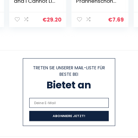
and I Cannot Lie,
Pfannenschoner
68 x 68 cm,
Filz Anpassbare
lustiges
Größe,
Kuchentuch,
Topfschoner
€
29.20
€
7.69
lustige
Hitzebeständige
dekorative
rung, Vor Kratzer
Küchentücher…
Und…
TRETEN SIE UNSERER MAIL-LISTE FÜR
BESTE BEI
Bietet an