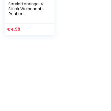
Serviettenringe, 4
Stück Weihnachts
Rentier
Serviettenringe
Halter Silber Gold
Serviettenhalter
€
4.99
Serviettenringe…