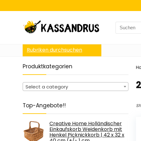
Search
for:
Rubriken durchsuchen
Produktkategorien
H
‎
Select a category
Top-Angebote!!
Sh
Creative Home Holländischer
Einkaufskorb Weidenkorb mit
Henkel Picknickkorb | 42 x 32 x
40 cm (+/- 1 cm…