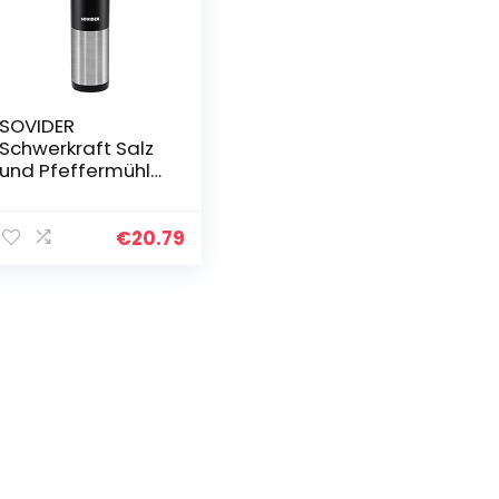
SOVIDER
Schwerkraft Salz
und Pfeffermühle
Elektrisch,
Wiederaufladbar
e Salz- und
€
20.79
Pfeffermühle,
Pfeffermühle
Elektrische…