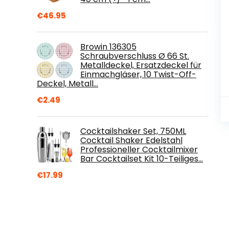
€
46.95
Browin 136305
Schraubverschluss Ø 66 St.
Metalldeckel, Ersatzdeckel für
Einmachgläser, 10 Twist-Off-
Deckel, Metall…
€
2.49
Cocktailshaker Set, 750ML
Cocktail Shaker Edelstahl
Professioneller Cocktailmixer
Bar Cocktailset Kit 10-Teiliges…
€
17.99