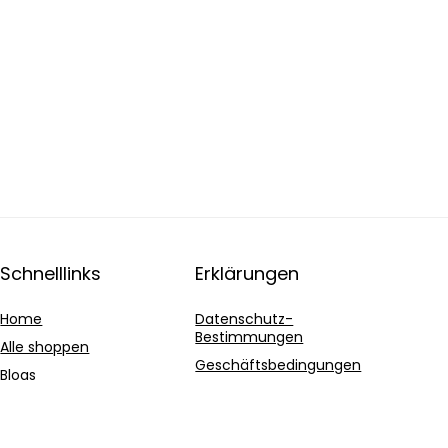
Schnelllinks
Erklärungen
Home
Datenschutz-
Bestimmungen
Alle shoppen
Geschäftsbedingungen
Blogs
Affiliate-Offenlegung
Unsere Webshops
Werben