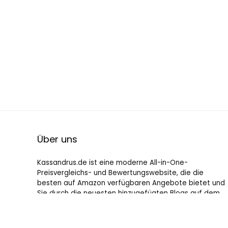
Über uns
Kassandrus.de ist eine moderne All-in-One-
Preisvergleichs- und Bewertungswebsite, die die
besten auf Amazon verfügbaren Angebote bietet und
Sie durch die neuesten hinzugefügten Blogs auf dem
Laufenden hält. Alle Bilder unterliegen dem
Urheberrecht ihrer jeweiligen Eigentümer. Alle zitierten
Inhalte stammen aus ihren jeweiligen Quellen.