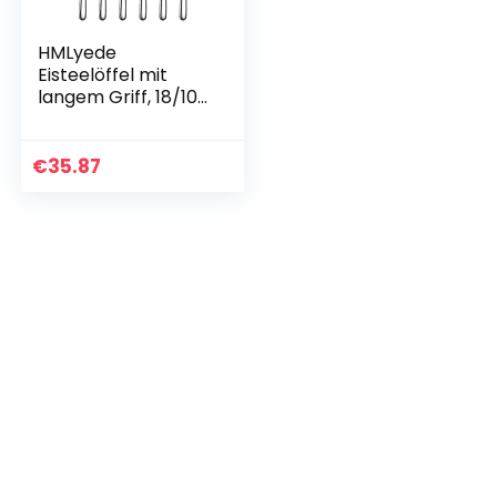
HMLyede
Eisteelöffel mit
langem Griff, 18/10
Edelstahl, Löffel-
Set, 6 Stück, 21,8
cm, Cocktail-
€
35.87
Rührlöffel,
Edelstahl…