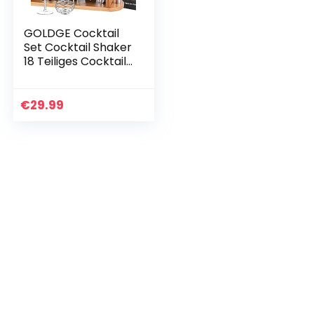
GOLDGE Cocktail
Set Cocktail Shaker
18 Teiliges Cocktail
Mixer Geschenk
Set Bar Zubehör
750ML
€
29.99
Cocktailshaker
mit…