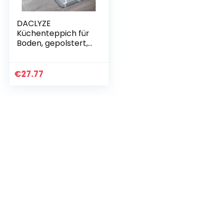
DACLYZE
Küchenteppich für
Boden, gepolstert,
Anti-Ermüdung,
wasserdicht,
rutschfester
€
27.77
Komfortteppich,
wasserdichte…