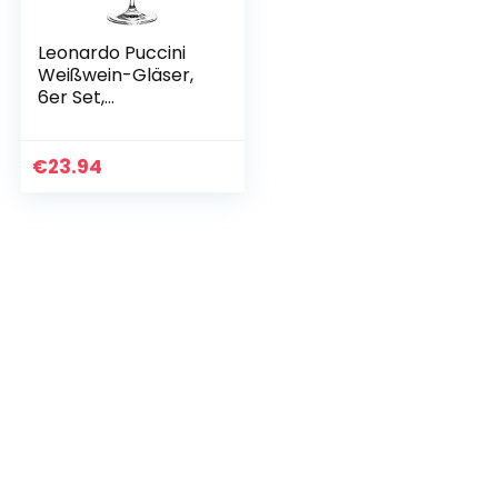
Leonardo Puccini
Weißwein-Gläser,
6er Set,
spülmaschinenfest
e Wein-Gläser,
Kelch mit
€
23.94
gezogenem Stiel,
Weinglas Set, 560…