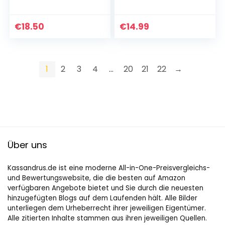
Ökologisch
3,8 cm, 12 Stück
Pappteller,
Gabeln,Messer und
€
18.50
€
14.99
Löffel
kombiniert,für
Grillfest…
1
2
3
4
…
20
21
22
→
Über uns
Kassandrus.de ist eine moderne All-in-One-Preisvergleichs-
und Bewertungswebsite, die die besten auf Amazon
verfügbaren Angebote bietet und Sie durch die neuesten
hinzugefügten Blogs auf dem Laufenden hält. Alle Bilder
unterliegen dem Urheberrecht ihrer jeweiligen Eigentümer.
Alle zitierten Inhalte stammen aus ihren jeweiligen Quellen.