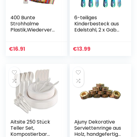
400 Bunte
6-teiliges
Strohhalme
Kinderbesteck aus
Plastik,Wiederverw
Edelstahl, 2 x Gabel,
endbare
2 x Löffel und 2 x
PlastikStrohhalme,
Messer für Baby &
Flexibel Bendy
Kinderzeit,
€
16.91
€
13.99
Fancy Strohhalme
Kinderbesteck Mit…
Für Drinking,12,8 Zoll
Aitsite 250 Stück
Ajuny Dekorative
Teller Set,
Serviettenringe aus
Kompostierbar
Holz, handgefertigt,