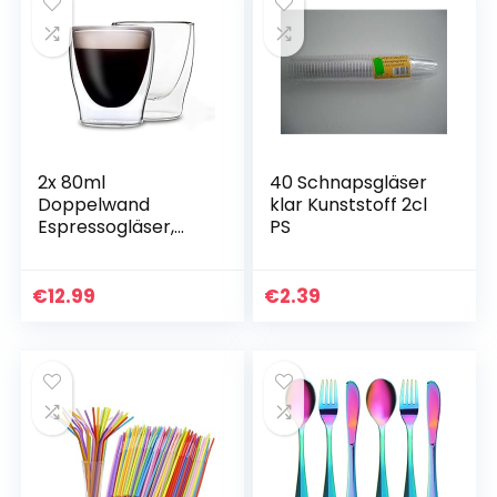
sind,Plastik…
2x 80ml
40 Schnapsgläser
Doppelwand
klar Kunststoff 2cl
Espressogläser,
PS
Thermogläser –
Set mit Schwebe-
Effekt, auch für
€
12.99
€
2.39
türkischen Tee
geeignet, DUOS by…