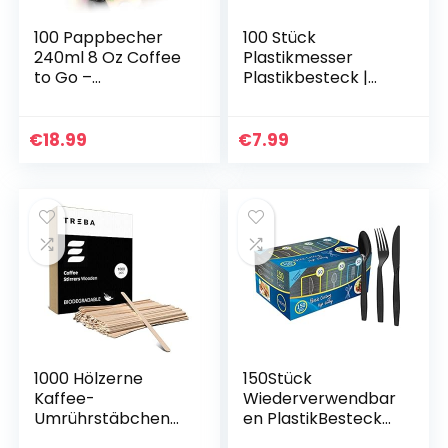
100 Pappbecher
100 Stück
240ml 8 Oz Coffee
Plastikmesser
to Go –
Plastikbesteck |
Kaffeebecher to
Mehrweg & Robust
Go Zum Servieren
Party Besteck |
von Kaffee, Tee,
Plastik Messer
€
18.99
€
7.99
heißen und kalten
Wiederverwendbar
Getränken
Messer…
1000 Hölzerne
150Stück
Kaffee-
Wiederverwendbar
Umrührstäbchen
en PlastikBesteck
zum Mischen von
Set,BPA Frei,Hat