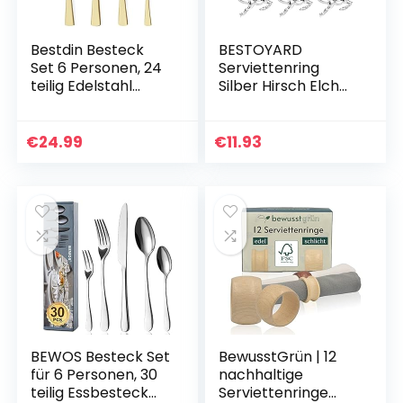
Bestdin Besteck
BESTOYARD
Set 6 Personen, 24
Serviettenring
teilig Edelstahl
Silber Hirsch Elch
Besteck-Set
Form
Champagner Gold
Serviettenhalter
Matt, Messer und
für Gedecke
€
24.99
€
11.93
Gabeln Set für
Hochzeit
Zuhause…
Abendessen
Familientreffen 8…
BEWOS Besteck Set
BewusstGrün | 12
für 6 Personen, 30
nachhaltige
teilig Essbesteck
Serviettenringe