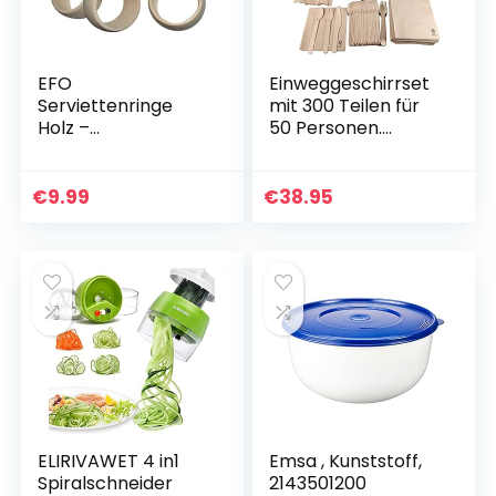
EFO
Einweggeschirrset
Serviettenringe
mit 300 Teilen für
Holz –
50 Personen.
Serviettenringe
Ökologisches
Natur –
Geschirr aus
Serviettenhalter –
Zuckerrohr,
€
9.99
€
38.95
Serviettenhalter
bestehend aus 50
Holz –
Tellern, 50…
Serviettenhalterun
g aus…
ELIRIVAWET 4 in1
Emsa , Kunststoff,
Spiralschneider
2143501200