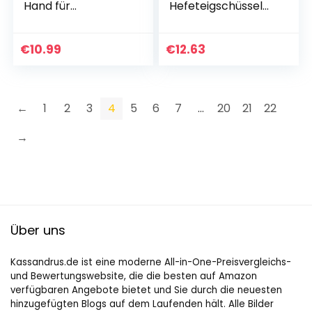
Hand für
Hefeteigschüssel
Gemüsespaghetti,
mit Deckel, 5 Liter,
Gemüse
Weiß/Blau,
Spiralschneider,
Superline
€
10.99
€
12.63
Gemüsehobel für
Karotte, Gurke…
←
1
2
3
4
5
6
7
…
20
21
22
→
Über uns
Kassandrus.de ist eine moderne All-in-One-Preisvergleichs-
und Bewertungswebsite, die die besten auf Amazon
verfügbaren Angebote bietet und Sie durch die neuesten
hinzugefügten Blogs auf dem Laufenden hält. Alle Bilder