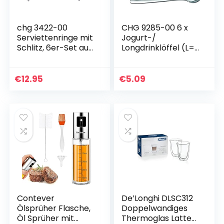
chg 3422-00
CHG 9285-00 6 x
Serviettenringe mit
Jogurt-/
Schlitz, 6er-Set aus
Longdrinklöffel (L=
rostfreiem
19 cm)
Edelstahl
Durchmesser 4,2 –
€
12.95
€
5.09
6-5 cm, Breite 1,8 –
3,6 cm
Contever
De’Longhi DLSC312
Ölsprüher Flasche,
Doppelwandiges
Öl Sprüher mit
Thermoglas Latte