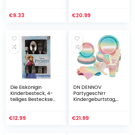
Verbesserte Düse,
Macchiato,
Transparent Essig
Durchsichtig,330
Spritzer Ölspender,
milliliters, 2 Stück
€
9.33
€
20.99
100ml Öl
(1er Pack)
Sprühflasche…
Die Eiskönigin
DN DENNOV
Kinderbesteck, 4-
Partygeschirr
teiliges Besteckset
Kindergeburtstag,
mit Messer, Gabel,
168 Stück
Suppenlöffel und
Regenbogen
Dessertlöffel,
Pappteller
€
12.99
€
21.99
Essbesteck mit…
Kindergeburtstag
Mädchen Party Set