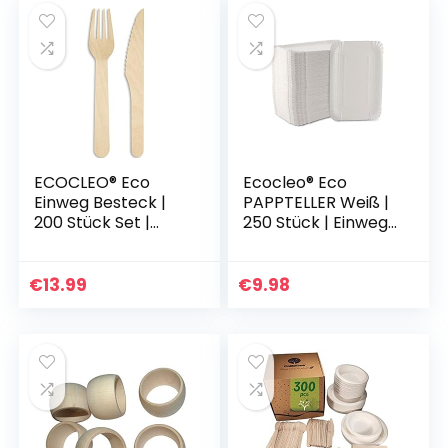
mit Bunt…
ECOCLEO® Eco
Ecocleo® Eco
Einweg Besteck |
PAPPTELLER Weiß |
200 Stück Set |
250 Stück | Einweg
Lebensmittelecht
Teller
aus Birkenholz | 100
BESCHICHTET |
Gabeln & 100
13x20cm |
€
13.99
€
9.98
Messer |
Partygeschirr
Holzbesteck…
umweltfreundlich…