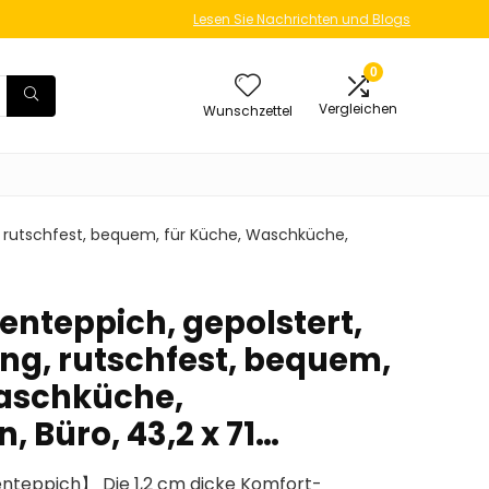
Lesen Sie Nachrichten und Blogs
0
Vergleichen
Wunschzettel
 rutschfest, bequem, für Küche, Waschküche,
nteppich, gepolstert,
g, rutschfest, bequem,
Waschküche,
 Büro, 43,2 x 71…
teppich】 Die 1,2 cm dicke Komfort-