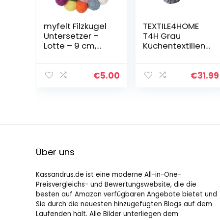
myfelt Filzkugel
TEXTILE4HOME
Untersetzer –
T4H Grau
Lotte – 9 cm,
Küchentextilien
bunt
Set aus Zwei
Ofenhandschuh
en, Zwei
€
5.00
€
31.99
Topflappen und
einen Schürze
Kollektion…
Über uns
Kassandrus.de ist eine moderne All-in-One-
Preisvergleichs- und Bewertungswebsite, die die
besten auf Amazon verfügbaren Angebote bietet und
Sie durch die neuesten hinzugefügten Blogs auf dem
Laufenden hält. Alle Bilder unterliegen dem