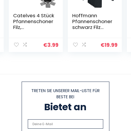
Catelves 4 Stück
Hoffmann
Pfannenschoner
Pfannenschoner
Filz,
schwarz Filz
Pfannenschutz
Pfannenschutz
Stapelschutz,
Stapelschutz
Topftrenner,
Pfannen
€
3.99
€
19.99
Pfannentrenner,
Topfschutz 38 x
Extra Dicke…
38 cm 0,6 cm
Dick Waschbar…
TRETEN SIE UNSERER MAIL-LISTE FÜR
BESTE BEI
Bietet an