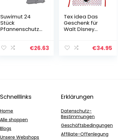
Suwimut 24
Tex idea Das
Stück
Geschenk für
Pfannenschutz
Walt Disney
Pfannenschoner
Minnie Mouse
Filz Topfschutz
Fan:
mit 3 Größe,
Kochschürzense
€
26.63
€
34.95
Anti-Rutsch
t mit Minnie
Stapelschutz für
Maus Mini Miny
Pfannen…
Schürze 65%
Polyester…
Schnelllinks
Erklärungen
Home
Datenschutz-
Bestimmungen
Alle shoppen
Geschäftsbedingungen
Blogs
Affiliate-Offenlegung
Unsere Webshops