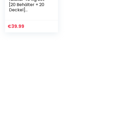
[20 Behälter + 20
Deckel]
Frischhaltedosen
Mit Deckel
Vorratsdosen Set –
€
39.99
Wiederverwendbar
…