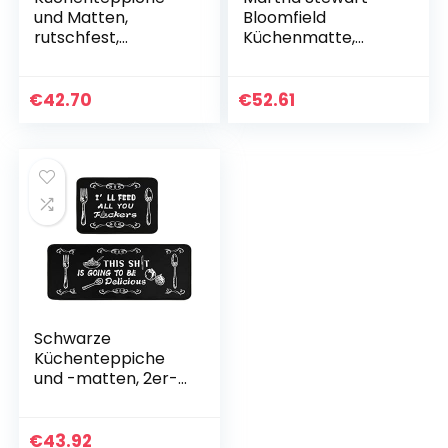
und Matten,
Bloomfield
rutschfest,
Küchenmatte,
waschbar, Fuoxowk
Heather Squeeze
Küchenutensilien,
The Day, 49,8 x 99,1
Küchenmatte und
cm
€
42.70
€
52.61
Teppich-Set,
Bodenkissen…
Schwarze
Küchenteppiche
und -matten, 2er-
Set, lustige
Küchendekoration,
Gummi-Rückseite,
€
43.92