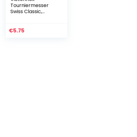
Tourniermesser
Swiss Classic,
gerader Schliff,
Edelstahl, rostfrei,
schwarz, 0 cm
€
5.75