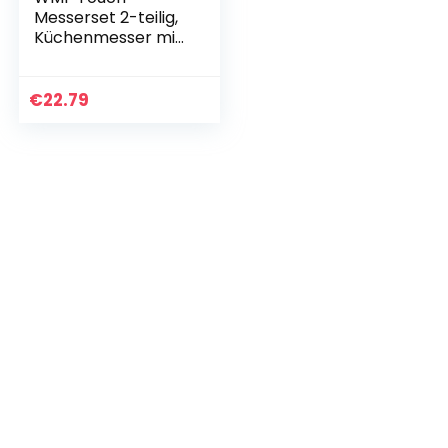
Messerset 2-teilig,
Küchenmesser mit
Schutzhülle,
Spezialklingenstahl
antihaftbeschichte
€
22.79
t, scharf,
Kochmesser…