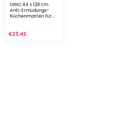
OitiO 44 x 129 cm
Anti-Ermüdungs-
Küchenmatten für
Boden, dicke
Komfort-PVC-
Küchenteppiche,
€
23.42
Anti-
Ermüdungsmatten
für…