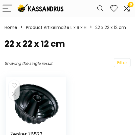
0
Home
Product Artikelmaße L x B x H
‎22 x 22 x 12 cm
‎22 x 22 x 12 cm
Filter
Showing the single result
Zenker Z6527