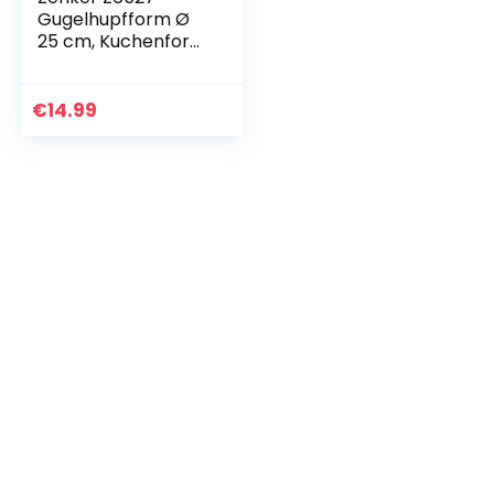
Gugelhupfform Ø
25 cm, Kuchenform
stabil &
beschichtet, für
saftigen Gugelhupf,
€
14.99
runde Backform
mit…