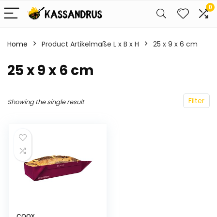
0
Home
Product Artikelmaße L x B x H
‎25 x 9 x 6 cm
‎25 x 9 x 6 cm
Filter
Showing the single result
coox