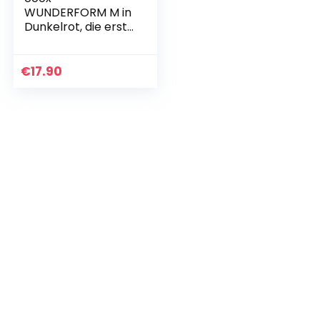
WUNDERFORM M in
Dunkelrot, die erste
faltbare
Kastenform,
platzsparende
€
17.90
Backform aus
Silikon BPA-frei