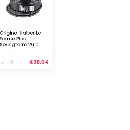
Original Kaiser La
Forme Plus
Springform 26 cm
rund, 2 Böden,
Flach- und
Rohrboden,
€
38.04
SafeClick-
Verschluss,
Emailleboden…