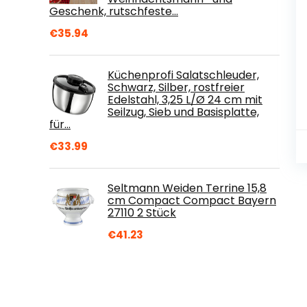
Geschenk, rutschfeste…
€
35.94
Küchenprofi Salatschleuder,
Schwarz, Silber, rostfreier
Edelstahl, 3,25 L/Ø 24 cm mit
Seilzug, Sieb und Basisplatte,
für…
€
33.99
Seltmann Weiden Terrine 15,8
cm Compact Compact Bayern
27110 2 Stück
€
41.23