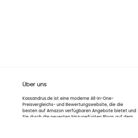
Über uns
Kassandrus.de ist eine moderne All-in-One-
Preisvergleichs- und Bewertungswebsite, die die
besten auf Amazon verfügbaren Angebote bietet und
Sie durch die neuesten hinzugefügten Blogs auf dem
Laufenden hält. Alle Bilder unterliegen dem
Urheberrecht ihrer jeweiligen Eigentümer. Alle zitierten
Inhalte stammen aus ihren jeweiligen Quellen.