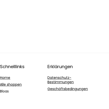
Schnelllinks
Erklärungen
Home
Datenschutz-
Bestimmungen
Alle shoppen
Geschäftsbedingungen
Blogs
Affiliate-Offenlegung
Unsere Webshops
Werben