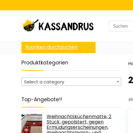
Search
for:
Rubriken durchsuchen
Produktkategorien
H
‎
Select a category
Top-Angebote!!
Sh
Weihnachtsküchenmatte, 2
Stück, gepolstert, gegen
Ermüdungserscheinungen,
Weihnachtsmann- und