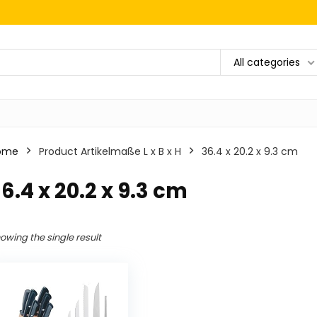
All categories
ome
Product Artikelmaße L x B x H
‎36.4 x 20.2 x 9.3 cm
36.4 x 20.2 x 9.3 cm
owing the single result