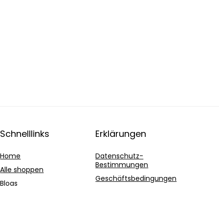
Schnelllinks
Erklärungen
Home
Datenschutz-
Bestimmungen
Alle shoppen
Geschäftsbedingungen
Blogs
Affiliate-Offenlegung
Unsere Webshops
Werben