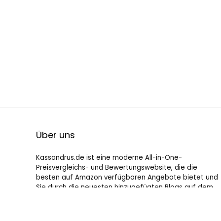
Über uns
Kassandrus.de ist eine moderne All-in-One-
Preisvergleichs- und Bewertungswebsite, die die
besten auf Amazon verfügbaren Angebote bietet und
Sie durch die neuesten hinzugefügten Blogs auf dem
Laufenden hält. Alle Bilder unterliegen dem
Urheberrecht ihrer jeweiligen Eigentümer. Alle zitierten
Inhalte stammen aus ihren jeweiligen Quellen.