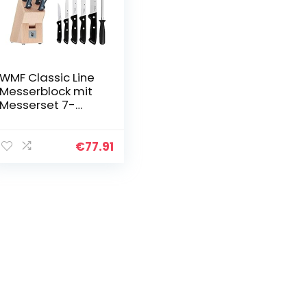
WMF Classic Line
Messerblock mit
Messerset 7-
teilig, bestückt, 5
Messer,
Wetzstahl,
€
77.91
Buchenholz-
Block…