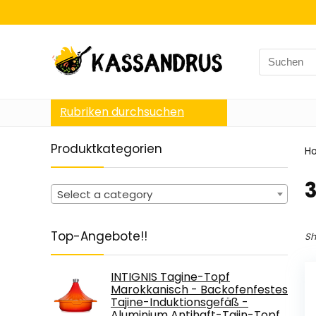
Search
for:
Rubriken durchsuchen
Produktkategorien
H
‎
Select a category
Top-Angebote!!
Sh
INTIGNIS Tagine-Topf
Marokkanisch - Backofenfestes
Tajine-Induktionsgefäß -
Aluminium Antihaft-Tajin-Topf