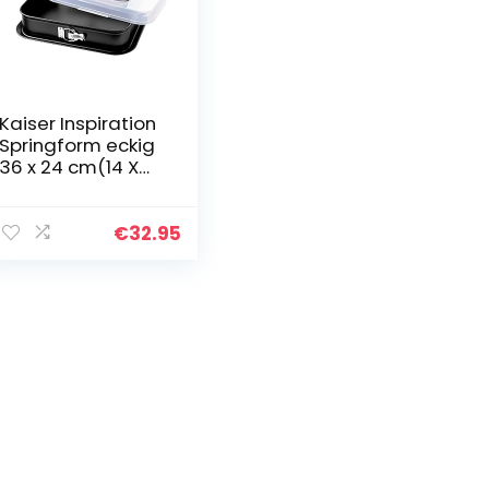
Kaiser Inspiration
Springform eckig
36 x 24 cm(14 X
9.5″) Backform
rechteckig mit
Deckel, Tiramisu
€
32.95
Form
antihaftbeschicht
et, klappbarer
Griff, Kuchenform
eckig