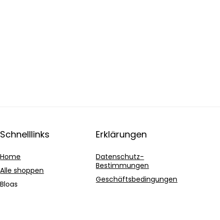
Schnelllinks
Erklärungen
Home
Datenschutz-
Bestimmungen
Alle shoppen
Geschäftsbedingungen
Blogs
Affiliate-Offenlegung
Unsere Webshops
Werben