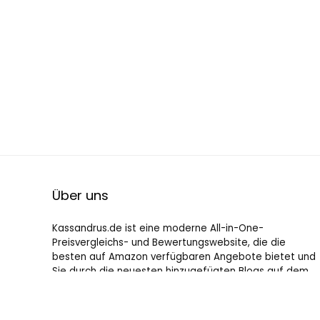
Über uns
Kassandrus.de ist eine moderne All-in-One-
Preisvergleichs- und Bewertungswebsite, die die
besten auf Amazon verfügbaren Angebote bietet und
Sie durch die neuesten hinzugefügten Blogs auf dem
Laufenden hält. Alle Bilder unterliegen dem
Urheberrecht ihrer jeweiligen Eigentümer. Alle zitierten
Inhalte stammen aus ihren jeweiligen Quellen.