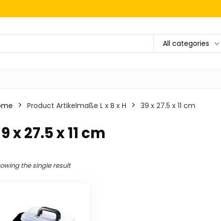
All categories
ome
Product Artikelmaße L x B x H
‎39 x 27.5 x 11 cm
39 x 27.5 x 11 cm
owing the single result