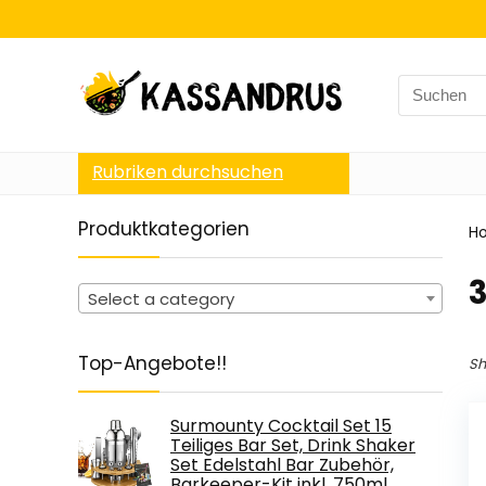
Search
for:
Rubriken durchsuchen
Produktkategorien
H
‎
Select a category
Top-Angebote!!
Sh
Surmounty Cocktail Set 15
Teiliges Bar Set, Drink Shaker
Set Edelstahl Bar Zubehör,
Barkeeper-Kit inkl. 750ml