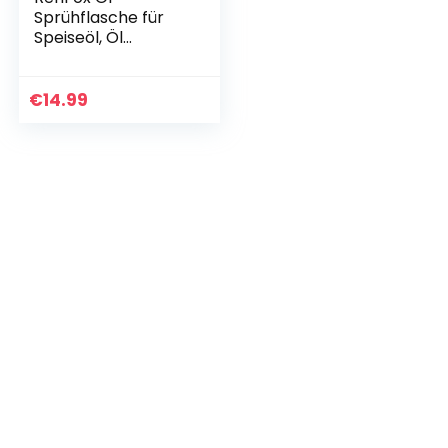
Sprühflasche für
Speiseöl, Öl
Sprayer mit Tube
Bürste Trichter,
Multifunktional
€
14.99
Essig und Olivenöl
Spritzer…