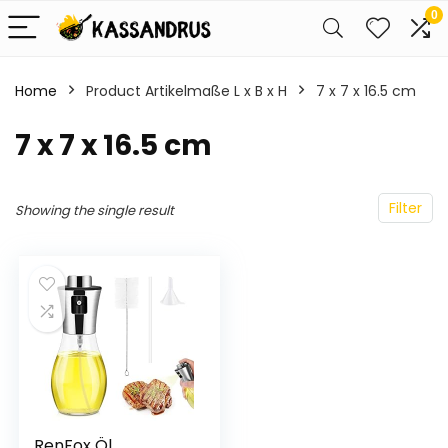
0
Home
Product Artikelmaße L x B x H
‎7 x 7 x 16.5 cm
‎7 x 7 x 16.5 cm
Filter
Showing the single result
RenFox Öl