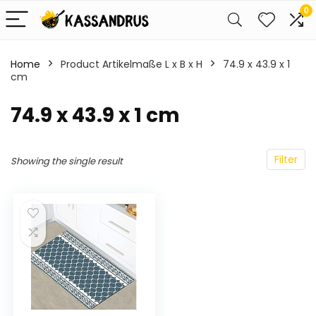
0
Home
Product Artikelmaße L x B x H
‎74.9 x 43.9 x 1
cm
‎74.9 x 43.9 x 1 cm
Filter
Showing the single result