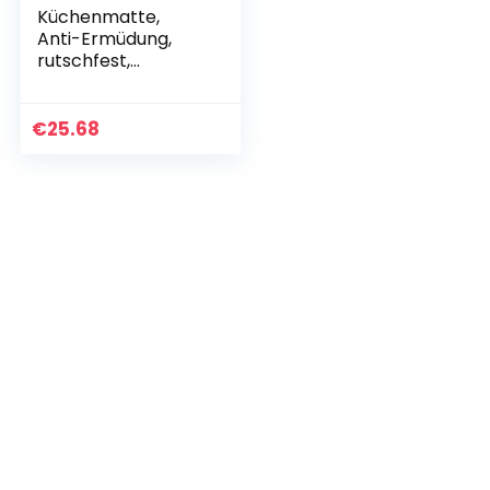
Küchenmatte,
Anti-Ermüdung,
rutschfest,
wasserdicht, für
Haustür, Spüle,
Büro, Küche,
€
25.68
Waschraum.
(Hellblau, L 29,5 x B…