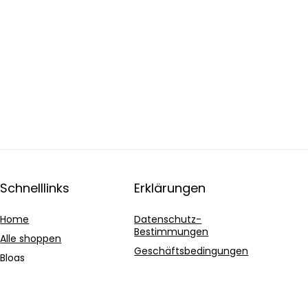
Schnelllinks
Erklärungen
Home
Datenschutz-
Bestimmungen
Alle shoppen
Geschäftsbedingungen
Blogs
Affiliate-Offenlegung
Unsere Webshops
Werben