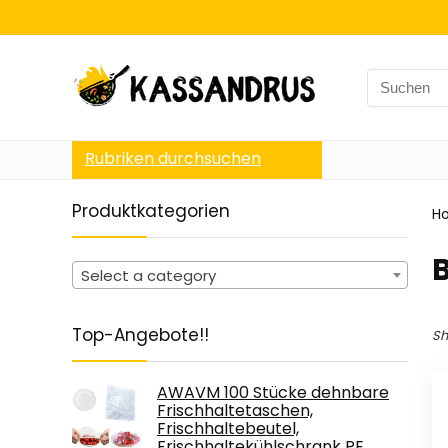
Search
for:
Rubriken durchsuchen
Produktkategorien
H
‎
Select a category
Top-Angebote!!
Sh
AWAVM 100 Stücke dehnbare
Frischhaltetaschen,
Frischhaltebeutel,
Frischhaltekühlschrank PE