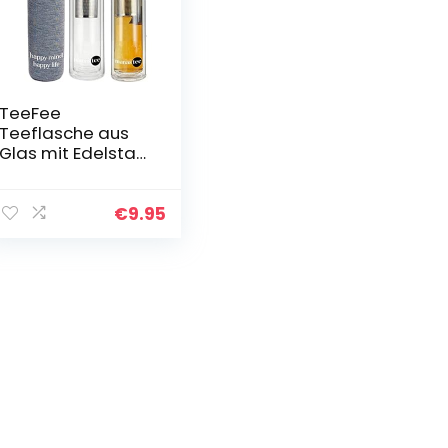
TeeFee
Teeflasche aus
Glas mit Edelstahl
Sieb – 380ml Tee
Flasche Teekanne
Teamaker to go –
€
9.95
Trinkflasche
doppelwandig…