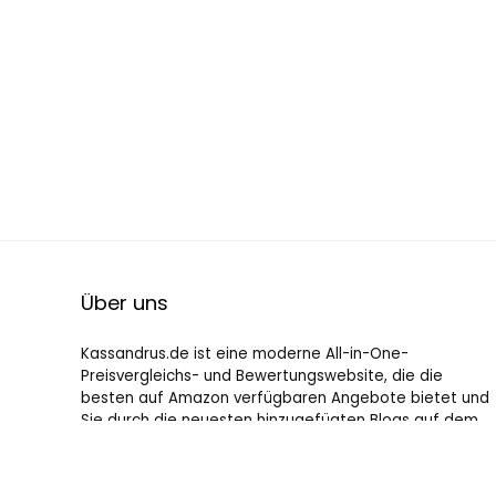
Über uns
Kassandrus.de ist eine moderne All-in-One-
Preisvergleichs- und Bewertungswebsite, die die
besten auf Amazon verfügbaren Angebote bietet und
Sie durch die neuesten hinzugefügten Blogs auf dem
Laufenden hält. Alle Bilder unterliegen dem
Urheberrecht ihrer jeweiligen Eigentümer. Alle zitierten
Inhalte stammen aus ihren jeweiligen Quellen.