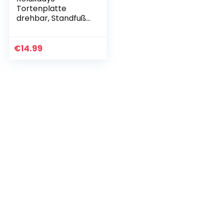
Tortenplatte
drehbar, Standfuß,
Kuchenplatte zum
Dekorieren, Torten
Drehteller für
€
14.99
Kuchen, Ø 30cm,
transparent…