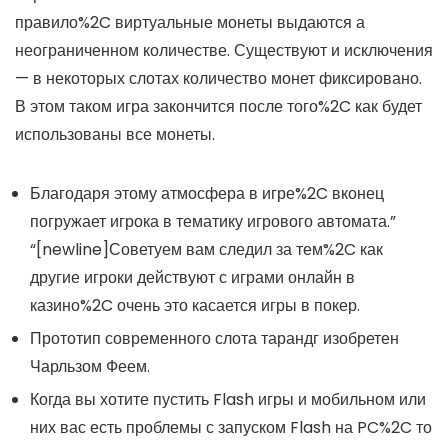
правило%2C виртуальные монеты выдаются а
неограниченном количестве. Существуют и исключения
— в некоторых слотах количество монет фиксировано.
В этом таком игра закончится после того%2C как будет
использованы все монеты.
Благодаря этому атмосфера в игре%2C вконец
погружает игрока в тематику игрового автомата.”
“[newline]Советуем вам следил за тем%2C как
другие игроки действуют с играми онлайн в
казино%2C очень это касается игры в покер.
Прототип современного слота тарандг изобретен
Чарльзом Феем.
Когда вы хотите пустить Flash игры и мобильном или
них вас есть проблемы с запуском Flash на PC%2C то