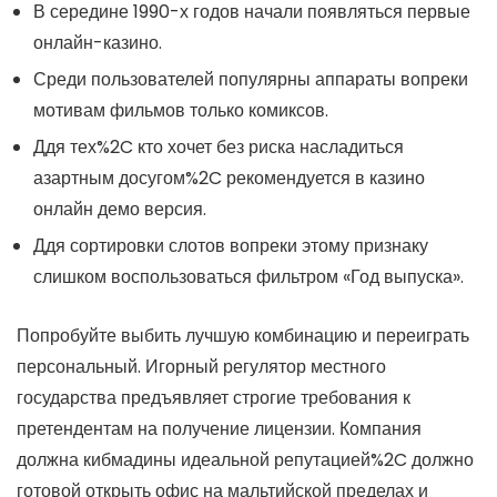
В середине 1990-х годов начали появляться первые
онлайн-казино.
Среди пользователей популярны аппараты вопреки
мотивам фильмов только комиксов.
Ддя тех%2C кто хочет без риска насладиться
азартным досугом%2C рекомендуется в казино
онлайн демо версия.
Ддя сортировки слотов вопреки этому признаку
слишком воспользоваться фильтром «Год выпуска».
Попробуйте выбить лучшую комбинацию и переиграть
персональный. Игорный регулятор местного
государства предъявляет строгие требования к
претендентам на получение лицензии. Компания
должна кибмадины идеальной репутацией%2C должно
готовой открыть офис на мальтийской пределах и