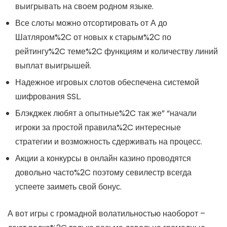
выигрывать на своем родном языке.
Все слоты можно отсортировать от А до
Шатляром%2C от новых к старым%2C по
рейтингу%2C теме%2C функциям и количеству линий
выплат выигрышей.
Надежное игровых слотов обеспечена системой
шифрования SSL.
Блэкджек любят а опытные%2C так же” “начали
игроки за простой правила%2C интересные
стратегии и возможность сдерживать на процесс.
Акции а конкурсы в онлайн казино проводятся
довольно часто%2C поэтому севилестр всегда
успеете заиметь свой бонус.
А вот игры с громадной волатильностью наоборот –