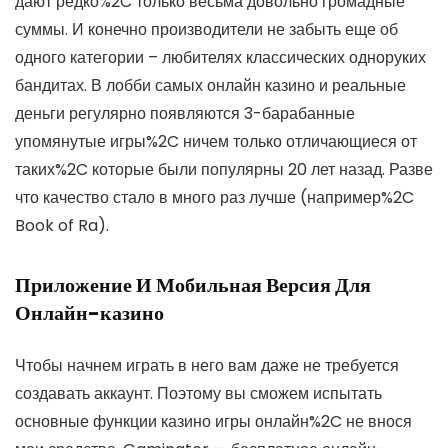
дают редко%2C только весьма довольно громадные
суммы. И конечно производители не забыть еще об
одного категории – любителях классических одноруких
бандитах. В лобби самых онлайн казино и реальные
деньги регулярно появляются 3-барабанные
упомянутые игры%2C ничем только отличающиеся от
таких%2C которые были популярны 20 лет назад. Разве
что качество стало в много раз лучше (например%2C
Book of Ra).
Приложение И Мобильная Версия Для
Онлайн-казино
Чтобы начнем играть в него вам даже не требуется
создавать аккаунт. Поэтому вы сможем испытать
основные функции казино игры онлайн%2C не внося