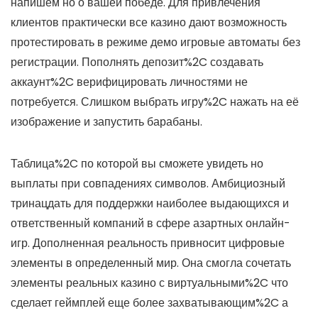
напишем но о вашей победе. Для привлечения
клиентов практически все казино дают возможность
протестировать в режиме демо игровые автоматы без
регистрации. Пополнять депозит%2C создавать
аккаунт%2C верифицировать личностями не
потребуется. Слишком выбрать игру%2C нажать на её
изображение и запустить барабаны.
Таблица%2C по которой вы сможете увидеть но
выплаты при совпадениях символов. Амбициозный
тринацдать для поддержки наиболее выдающихся и
ответственный компаний в сфере азартных онлайн-
игр. Дополненная реальность привносит цифровые
элементы в определенный мир. Она смогла сочетать
элементы реальных казино с виртуальными%2C что
сделает геймплей еще более захватывающим%2C а