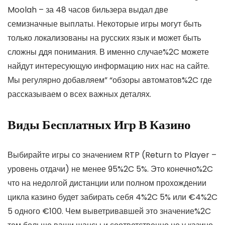
Moolah – за 48 часов бильзера выдал две
семизначные выплаты. Некоторые игры могут быть
только локализованы на русских язык и может быть
сложны ддя понимания. В именно случае%2C можете
найдут интересующую информацию них нас на сайте.
Мы регулярно добавляем” “обзоры автоматов%2C где
рассказываем о всех важных деталях.
Виды Бесплатных Игр В Казино
Выбирайте игры со значением RTP (Return to Player –
уровень отдачи) не менее 95%2C 5%. Это конечно%2C
что на недолгой дистанции или полном прохождении
цикла казино будет забирать себя 4%2C 5% или €4%2C
5 одного €100. Чем выветривавшей это значение%2C