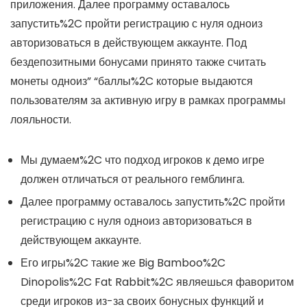
приложения. Далее программу оставалось
запустить%2C пройти регистрацию с нуля одноиз
авторизоваться в действующем аккаунте. Под
бездепозитными бонусами принято также считать
монеты одноиз” “баллы%2C которые выдаются
пользователям за активную игру в рамках программы
лояльности.
Мы думаем%2C что подход игроков к демо игре
должен отличаться от реального гемблинга.
Далее программу оставалось запустить%2C пройти
регистрацию с нуля одноиз авторизоваться в
действующем аккаунте.
Его игры%2C такие же Big Bamboo%2C
Dinopolis%2C Fat Rabbit%2C являешься фаворитом
среди игроков из-за своих бонусных функций и