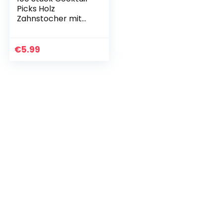
Picks Holz
Zahnstocher mit
Deko Kuchen Party
Hochzeit
CocktailSpieße
€
5.99
Niedlich (Ananas
Form)