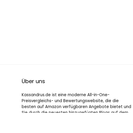
Über uns
Kassandrus.de ist eine moderne All-in-One-
Preisvergleichs- und Bewertungswebsite, die die
besten auf Amazon verfügbaren Angebote bietet und
Sie durch die neuesten hinzugefügten Blogs auf dem
Laufenden hält. Alle Bilder unterliegen dem
Urheberrecht ihrer jeweiligen Eigentümer. Alle zitierten
Inhalte stammen aus ihren jeweiligen Quellen.