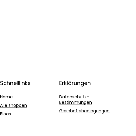
Schnelllinks
Erklärungen
Home
Datenschutz-
Bestimmungen
Alle shoppen
Geschäftsbedingungen
Blogs
Affiliate-Offenlegung
Unsere Webshops
Werben