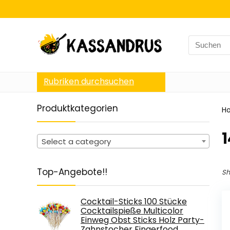
Search
for:
Rubriken durchsuchen
Produktkategorien
H
‎
Select a category
Top-Angebote!!
Sh
Cocktail-Sticks 100 Stücke
Cocktailspieße Multicolor
Einweg Obst Sticks Holz Party-
Zahnstocher Fingerfood