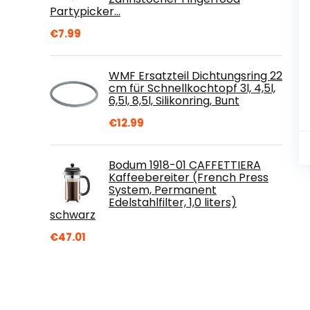
Partypicker…
€
7.99
WMF Ersatzteil Dichtungsring 22
cm für Schnellkochtopf 3l, 4,5l,
6,5l, 8,5l, Silikonring, Bunt
€
12.99
Bodum 1918-01 CAFFETTIERA
Kaffeebereiter (French Press
System, Permanent
Edelstahlfilter, 1,0 liters)
schwarz
€
47.01