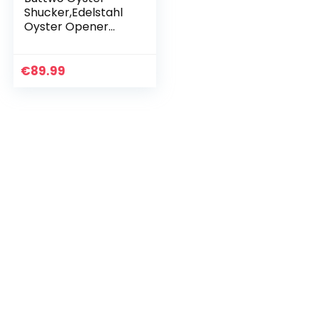
Shucker,Edelstahl
Oyster Opener
Tool Set, Anti-Rost
Profi Austernöffner
Küchenhelfer mit 2
€
89.99
Austernmesser…