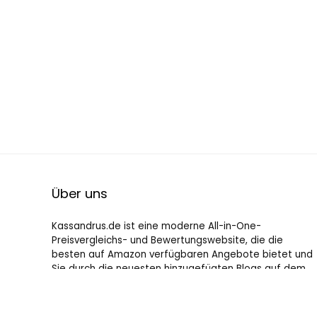
Über uns
Kassandrus.de ist eine moderne All-in-One-
Preisvergleichs- und Bewertungswebsite, die die
besten auf Amazon verfügbaren Angebote bietet und
Sie durch die neuesten hinzugefügten Blogs auf dem
Laufenden hält. Alle Bilder unterliegen dem
Urheberrecht ihrer jeweiligen Eigentümer. Alle zitierten
Inhalte stammen aus ihren jeweiligen Quellen.