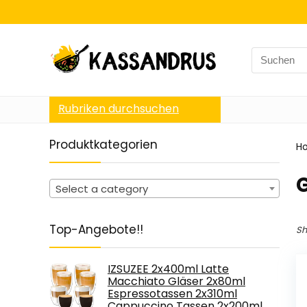
Search
for:
Rubriken durchsuchen
Produktkategorien
H
Select a category
Top-Angebote!!
Sh
IZSUZEE 2x400ml Latte
Macchiato Gläser 2x80ml
Espressotassen 2x310ml
Cappuccino Tassen 2x200ml