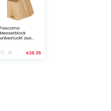
Tescoma
Messerblock
unbestückt aus
Holz, für 13 Messer
und
Geflügelschere/
€
25.35
Wetzstahl