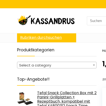
Search
for:
Rubriken durchsuchen
Produktkategorien
H
1
Select a category
Top-Angebote!!
Sh
Tefal Snack Collection Box mit 2
Panini-Grillplatten +
Rezeptbuch, kompatibel mit
Tefal XA800312 Snack Time…