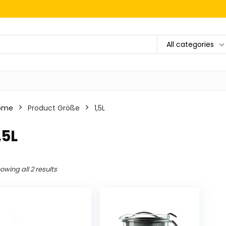
All categories
ome
Product Größe
1,5L
,5L
owing all 2 results