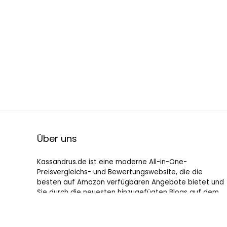
Über uns
Kassandrus.de ist eine moderne All-in-One-
Preisvergleichs- und Bewertungswebsite, die die
besten auf Amazon verfügbaren Angebote bietet und
Sie durch die neuesten hinzugefügten Blogs auf dem
Laufenden hält. Alle Bilder unterliegen dem
Urheberrecht ihrer jeweiligen Eigentümer. Alle zitierten
Inhalte stammen aus ihren jeweiligen Quellen.