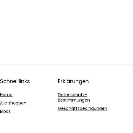
Schnelllinks
Erklärungen
Home
Datenschutz-
Bestimmungen
Alle shoppen
Geschäftsbedingungen
Blogs
Affiliate-Offenlegung
Unsere Webshops
Werben