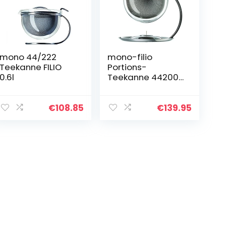
mono 44/222
mono-filio
Teekanne FILIO
Portions-
0.6l
Teekanne 44200,
mit integriertem
Stövchen, 0,6 Liter
€
108.85
€
139.95