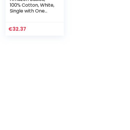
100% Cotton, White,
Single with One
Pillowcase and 400
Thread Count
Pillowcase, Set of 2,
€
32.37
50 x 80 cm…