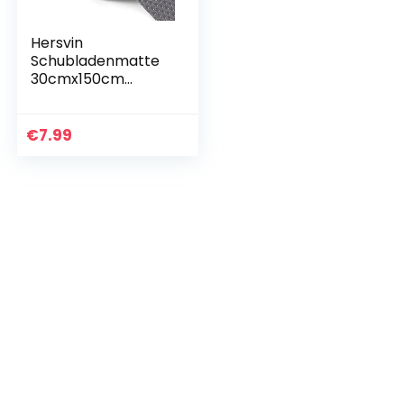
Hersvin
Schubladenmatte
30cmx150cm
Schrankpapier
Schubladeneinlage
Eva Wasserfest
€
7.99
Nicht Klebende
Unterlage Teppich
für…