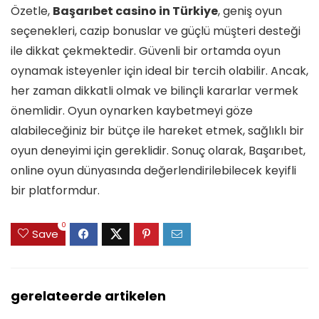
Özetle,
Başarıbet casino in Türkiye
, geniş oyun
seçenekleri, cazip bonuslar ve güçlü müşteri desteği
ile dikkat çekmektedir. Güvenli bir ortamda oyun
oynamak isteyenler için ideal bir tercih olabilir. Ancak,
her zaman dikkatli olmak ve bilinçli kararlar vermek
önemlidir. Oyun oynarken kaybetmeyi göze
alabileceğiniz bir bütçe ile hareket etmek, sağlıklı bir
oyun deneyimi için gereklidir. Sonuç olarak, Başarıbet,
online oyun dünyasında değerlendirilebilecek keyifli
bir platformdur.
0
Save
gerelateerde artikelen