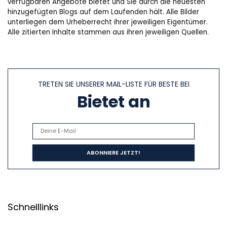
verfügbaren Angebote bietet und Sie durch die neuesten
hinzugefügten Blogs auf dem Laufenden hält. Alle Bilder
unterliegen dem Urheberrecht ihrer jeweiligen Eigentümer.
Alle zitierten Inhalte stammen aus ihren jeweiligen Quellen.
TRETEN SIE UNSERER MAIL-LISTE FÜR BESTE BEI
Bietet an
Schnelllinks