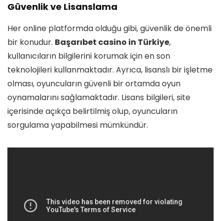
Güvenlik ve Lisanslama
Her online platformda olduğu gibi, güvenlik de önemli
bir konudur.
Başarıbet casino in Türkiye
,
kullanıcıların bilgilerini korumak için en son
teknolojileri kullanmaktadır. Ayrıca, lisanslı bir işletme
olması, oyuncuların güvenli bir ortamda oyun
oynamalarını sağlamaktadır. Lisans bilgileri, site
içerisinde açıkça belirtilmiş olup, oyuncuların
sorgulama yapabilmesi mümkündür.