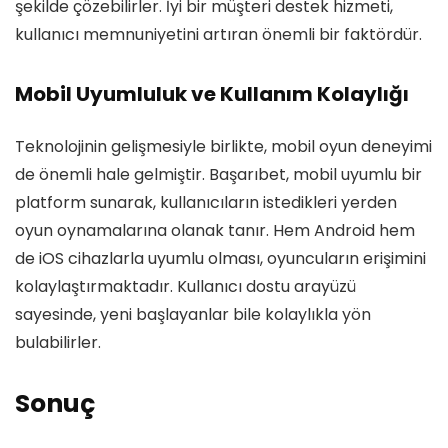
şekilde çözebilirler. İyi bir müşteri destek hizmeti,
kullanıcı memnuniyetini artıran önemli bir faktördür.
Mobil Uyumluluk ve Kullanım Kolaylığı
Teknolojinin gelişmesiyle birlikte, mobil oyun deneyimi
de önemli hale gelmiştir. Başarıbet, mobil uyumlu bir
platform sunarak, kullanıcıların istedikleri yerden
oyun oynamalarına olanak tanır. Hem Android hem
de iOS cihazlarla uyumlu olması, oyuncuların erişimini
kolaylaştırmaktadır. Kullanıcı dostu arayüzü
sayesinde, yeni başlayanlar bile kolaylıkla yön
bulabilirler.
Sonuç