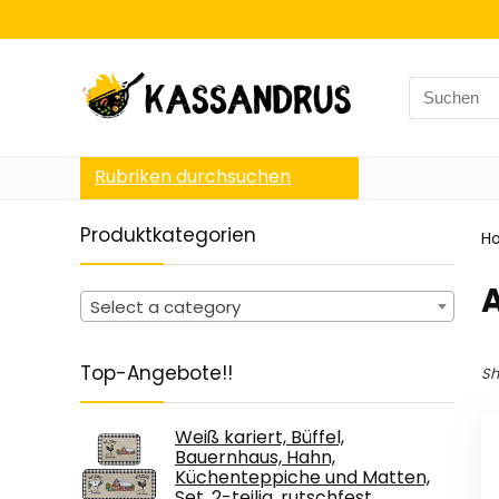
Search
for:
Rubriken durchsuchen
Produktkategorien
H
Select a category
Top-Angebote!!
Sh
Weiß kariert, Büffel,
Bauernhaus, Hahn,
Küchenteppiche und Matten,
Set, 2-teilig, rutschfest,