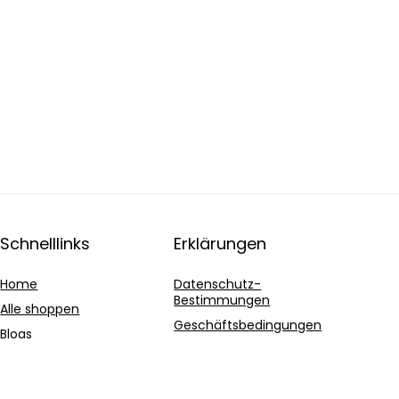
Schnelllinks
Erklärungen
Home
Datenschutz-
Bestimmungen
Alle shoppen
Geschäftsbedingungen
Blogs
Affiliate-Offenlegung
Unsere Webshops
Werben