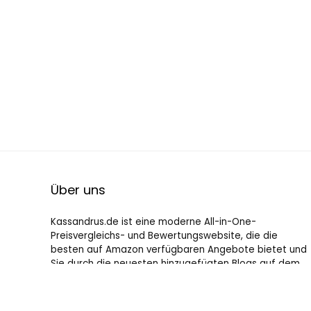
Über uns
Kassandrus.de ist eine moderne All-in-One-
Preisvergleichs- und Bewertungswebsite, die die
besten auf Amazon verfügbaren Angebote bietet und
Sie durch die neuesten hinzugefügten Blogs auf dem
Laufenden hält. Alle Bilder unterliegen dem
Urheberrecht ihrer jeweiligen Eigentümer. Alle zitierten
Inhalte stammen aus ihren jeweiligen Quellen.