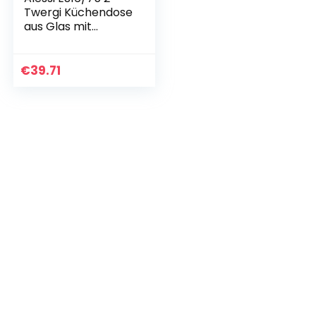
Twergi Küchendose
aus Glas mit
abgedichtetem
Deckel aus
Lindenholz, rosa,
€
39.71
100 Values
Collection, Steel…