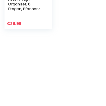
Organizer, 8
Etagen, Pfannen-
Rack Halter,
abnehmbarer
Topfdeckel-
€
26.99
Gestell,
längenverstellbare
s Regal…