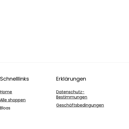
Schnelllinks
Erklärungen
Home
Datenschutz-
Bestimmungen
Alle shoppen
Geschäftsbedingungen
Blogs
Affiliate-Offenlegung
Unsere Webshops
Werben