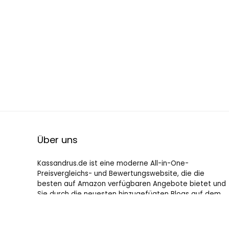
Über uns
Kassandrus.de ist eine moderne All-in-One-
Preisvergleichs- und Bewertungswebsite, die die
besten auf Amazon verfügbaren Angebote bietet und
Sie durch die neuesten hinzugefügten Blogs auf dem
Laufenden hält. Alle Bilder unterliegen dem
Urheberrecht ihrer jeweiligen Eigentümer. Alle zitierten
Inhalte stammen aus ihren jeweiligen Quellen.