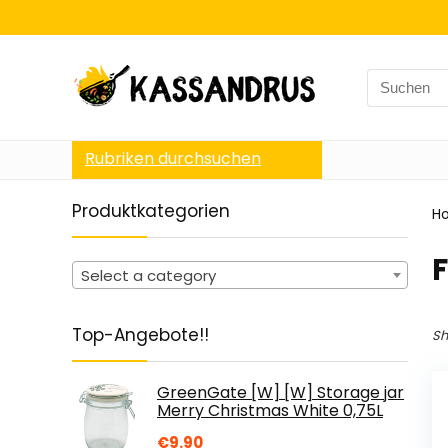
Search
for:
Rubriken durchsuchen
Produktkategorien
H
‎
Select a category
Top-Angebote!!
Sh
GreenGate [W] [W] Storage jar
Merry Christmas White 0,75L
€
9.90