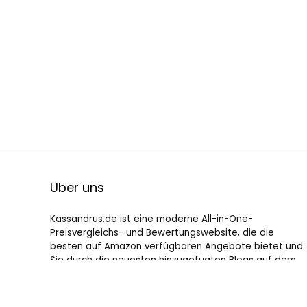
Über uns
Kassandrus.de ist eine moderne All-in-One-
Preisvergleichs- und Bewertungswebsite, die die
besten auf Amazon verfügbaren Angebote bietet und
Sie durch die neuesten hinzugefügten Blogs auf dem
Laufenden hält. Alle Bilder unterliegen dem
Urheberrecht ihrer jeweiligen Eigentümer. Alle zitierten
Inhalte stammen aus ihren jeweiligen Quellen.