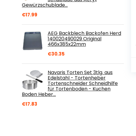
Gewürzschublade…
€
17.99
AEG Backblech Backofen Herd
140020490029 Original
466x385x22mm
€
30.35
Navaris Torten Set 3tlg. aus
Edelstahl - Tortenheber
Tortenschneider Schneidhilfe
für Tortenboden - Kuchen
Boden Heber…
€
17.83