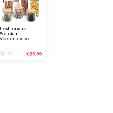
freshmaster
Premium
Vorratsdosen
Glas mit
Bambusdeckel I
Vorratsgläser mit
€
26.99
Deckel für
luftdichte
Aufbewahrung I
Vorteils…