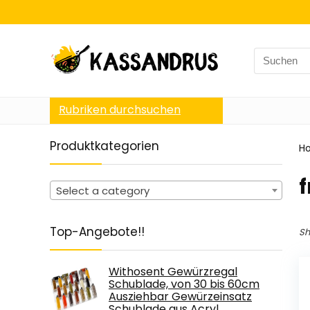
Search
for:
Rubriken durchsuchen
Produktkategorien
H
‎
Select a category
Top-Angebote!!
Sh
Withosent Gewürzregal
Schublade, von 30 bis 60cm
Ausziehbar Gewürzeinsatz
Schublade aus Acryl,