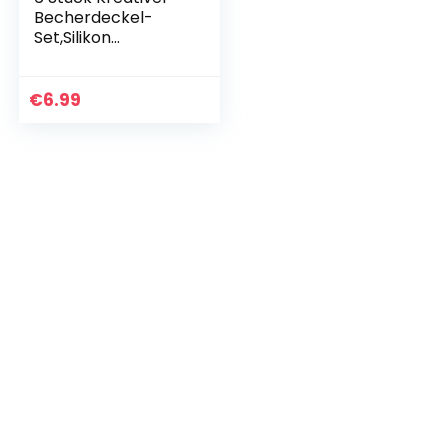
Becherdeckel-
Set,Silikon
Glasabdeckung
Wiederverwendbar
,Staubdicht,
€
6.99
Hitzebeständig,Silik
on Deckel für…