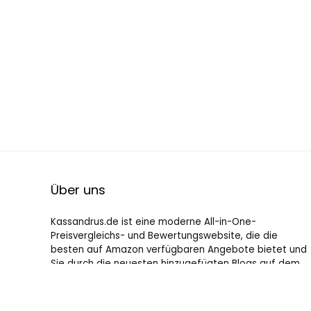
Über uns
Kassandrus.de ist eine moderne All-in-One-
Preisvergleichs- und Bewertungswebsite, die die
besten auf Amazon verfügbaren Angebote bietet und
Sie durch die neuesten hinzugefügten Blogs auf dem
Laufenden hält. Alle Bilder unterliegen dem
Urheberrecht ihrer jeweiligen Eigentümer. Alle zitierten
Inhalte stammen aus ihren jeweiligen Quellen.