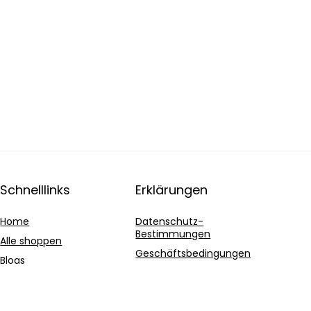
Schnelllinks
Erklärungen
Home
Datenschutz-
Bestimmungen
Alle shoppen
Geschäftsbedingungen
Blogs
Affiliate-Offenlegung
Unsere Webshops
Werben