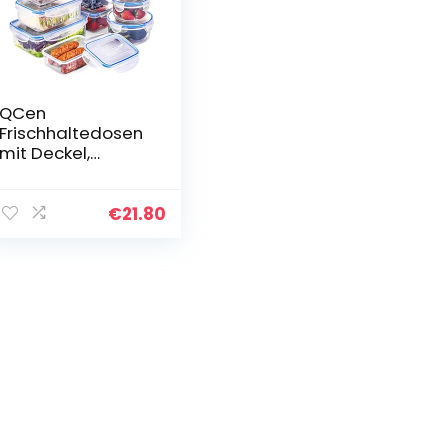
QCen
Frischhaltedosen
mit Deckel,
Vorratsbehälter
für Lebensmittel,
Lunchbox ohne
€
21.80
BPA, geeignet für
Mikrowellengesch
irr…