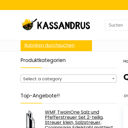
Search
for:
Rubriken durchsuchen
Produktkategorien
H
Select a category
Top-Angebote!!
Sh
WMF TwoinOne Salz und
Pfefferstreuer Set 2-teilig,
Streuer klein, Salzstreuer,
Cromargan Edelstahl mattiert…