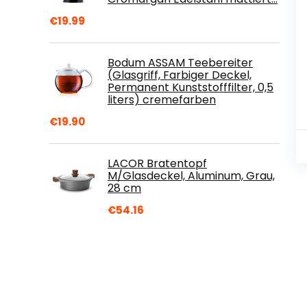
€
19.99
Bodum ASSAM Teebereiter
(Glasgriff, Farbiger Deckel,
Permanent Kunststofffilter, 0,5
liters) cremefarben
€
19.90
LACOR Bratentopf
M/Glasdeckel, Aluminum, Grau,
28 cm
€
54.16