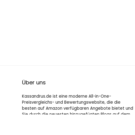
Über uns
Kassandrus.de ist eine moderne All-in-One-
Preisvergleichs- und Bewertungswebsite, die die
besten auf Amazon verfügbaren Angebote bietet und
Sie durch die neuesten hinzugefügten Blogs auf dem
Laufenden hält. Alle Bilder unterliegen dem
Urheberrecht ihrer jeweiligen Eigentümer. Alle zitierten
Inhalte stammen aus ihren jeweiligen Quellen.