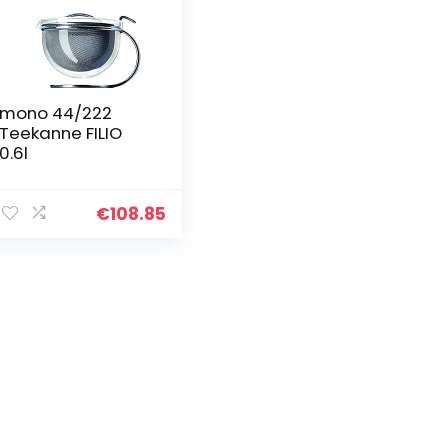
mono 44/222
Teekanne FILIO
0.6l
€
108.85