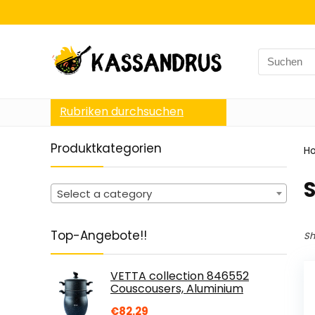
Search
for:
Rubriken durchsuchen
Produktkategorien
H
‎
Select a category
Top-Angebote!!
Sh
VETTA collection 846552
Couscousers, Aluminium
€
82.29