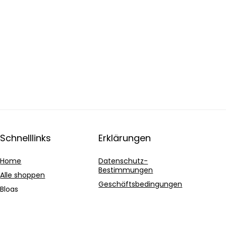
Schnelllinks
Erklärungen
Home
Datenschutz-
Bestimmungen
Alle shoppen
Geschäftsbedingungen
Blogs
Affiliate-Offenlegung
Unsere Webshops
Werben