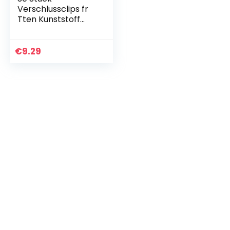
Verschlussclips fr
Tten Kunststoff
verschlussclip ，
Zur Aufbewahrung
Von Lebensmittel
€
9.29
Klammern 2
Größen 2,36 / 4…