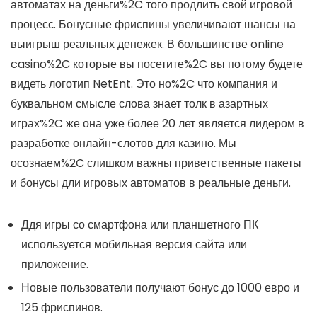
автоматах на деньги%2C того продлить свой игровой
процесс. Бонусные фриспины увеличивают шансы на
выигрыш реальных денежек. В большинстве online
casino%2C которые вы посетите%2C вы потому будете
видеть логотип NetEnt. Это но%2C что компания и
буквальном смысле слова знает толк в азартных
играх%2C же она уже более 20 лет является лидером в
разработке онлайн-слотов для казино. Мы
осознаем%2C слишком важны приветственные пакеты
и бонусы дли игровых автоматов в реальные деньги.
Ддя игры со смартфона или планшетного ПК
используется мобильная версия сайта или
приложение.
Новые пользователи получают бонус до 1000 евро и
125 фриспинов.