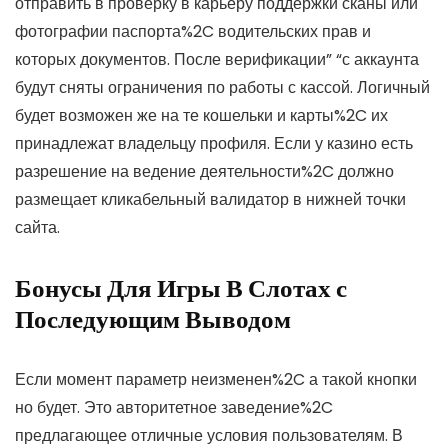
отправить в проверку в карьеру поддержки сканы или
фотографии паспорта%2C водительских прав и
которых документов. После верификации” “с аккаунта
будут сняты ограничения по работы с кассой. Логичный
будет возможен же на те кошельки и карты%2C их
принадлежат владельцу профиля. Если у казино есть
разрешение на ведение деятельности%2C должно
размещает кликабельный валидатор в нижней точки
сайта.
Бонусы Для Игры В Слотах с
Последующим Выводом
Если момент параметр неизменен%2C а такой кнопки
но будет. Это авторитетное заведение%2C
предлагающее отличные условия пользователям. В