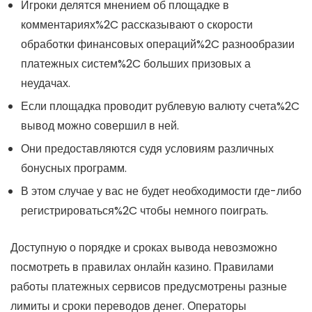
Игроки делятся мнением об площадке в
комментариях%2C рассказывают о скорости
обработки финансовых операций%2C разнообразии
платежных систем%2C больших призовых а
неудачах.
Если площадка проводит рублевую валюту счета%2C
вывод можно совершил в ней.
Они предоставляются судя условиям различных
бонусных программ.
В этом случае у вас не будет необходимости где-либо
регистрироваться%2C чтобы немного поиграть.
Доступную о порядке и сроках вывода невозможно
посмотреть в правилах онлайн казино. Правилами
работы платежных сервисов предусмотрены разные
лимиты и сроки переводов денег. Операторы