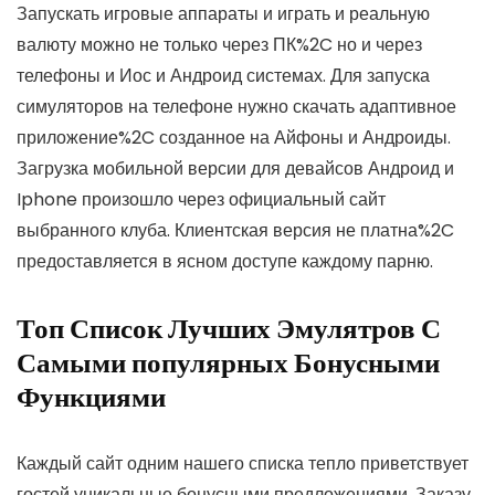
Запускать игровые аппараты и играть и реальную
валюту можно не только через ПК%2C но и через
телефоны и Иос и Андроид системах. Для запуска
симуляторов на телефоне нужно скачать адаптивное
приложение%2C созданное на Айфоны и Андроиды.
Загрузка мобильной версии для девайсов Андроид и
Iphone произошло через официальный сайт
выбранного клуба. Клиентская версия не платна%2C
предоставляется в ясном доступе каждому парню.
Топ Список Лучших Эмулятров С
Самыми популярных Бонусными
Функциями
Каждый сайт одним нашего списка тепло приветствует
гостей уникальные бонусными предложениями. Заказу