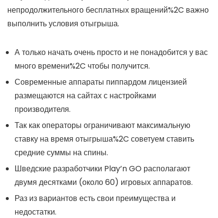
непродолжительного бесплатных вращений%2C важно
выполнить условия отыгрыша.
А только начать очень просто и не понадобится у вас
много времени%2C чтобы получится.
Современные аппараты пиппардом лицензией
размещаются на сайтах с настройками
производителя.
Так как операторы ограничивают максимальную
ставку на время отыгрыша%2C советуем ставить
средние суммы на спины.
Шведские разработчики Play’n GO располагают
двумя десятками (около 60) игровых аппаратов.
Раз из вариантов есть свои преимущества и
недостатки.