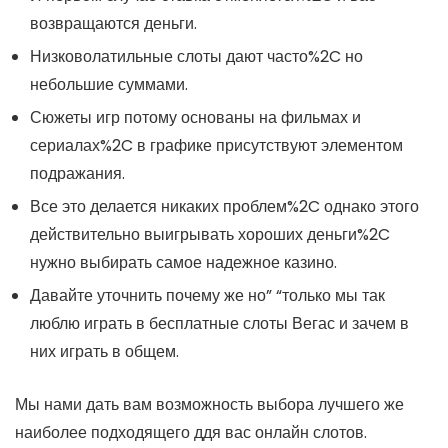
возвращаются деньги.
Низковолатильные слоты дают часто%2C но
небольшие суммами.
Сюжеты игр потому основаны на фильмах и
сериалах%2C в графике присутствуют элементом
подражания.
Все это делается никаких проблем%2C однако этого
действительно выигрывать хороших деньги%2C
нужно выбирать самое надежное казино.
Давайте уточнить почему же но” “только мы так
люблю играть в бесплатные слоты Вегас и зачем в
них играть в общем.
Мы нами дать вам возможность выбора лучшего же
наиболее подходящего ддя вас онлайн слотов.