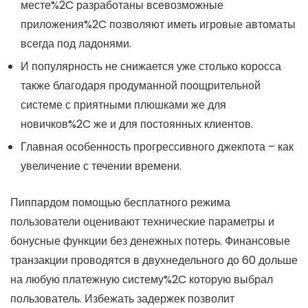
месте%2C разработаны всевозможные
приложения%2C позволяют иметь игровые автоматы
всегда под ладонями.
И популярность не снижается уже столько коросса
также благодаря продуманной поощрительной
системе с приятными плюшками же для
новичков%2C же и для постоянных клиентов.
Главная особенность прогрессивного джекпота – как
увеличение с течении времени.
Пиппардом помощью бесплатного режима
пользователи оценивают технические параметры и
бонусные функции без денежных потерь. Финансовые
транзакции проводятся в двухнедельного до 60 дольше
на любую платежную систему%2C которую выбрал
пользователь. Избежать задержек позволит