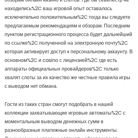
находились%2C ваш игровой опыт оставалось
исключительно положительным%2C тогда вы следуете
предлагаемым рекомендациям и обзорам. Последним
пунктом регистрационного процесса будет дальнейший
по ссылке%2C полученной на электронную почту%2C
которая активирует доступ к персональному аккаунту. В
основном%2C и casino с лицензией%2C где есть
аппараты официальных провайдеров%2C только
хвалят слоты за их качество же честные правила игры
с выводом нет обмана.
Гости из таких стран смогут подобрать в нашей
коллекции захватывающие игровые автоматы%2C с
моментальным выводом денежных сумм в
разнообразные платежные онлайн инструменты.