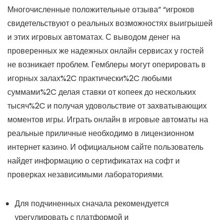
Многочисленные положительные отзыва” “игроков
свидетельствуют о реальных возможностях выигрышей
и этих игровых автоматах. С выводом денег на
проверенных же надежных онлайн сервисах у гостей
не возникает проблем. Гемблеры могут оперировать в
игорных залах%2C практически%2C любыми
суммами%2C делая ставки от копеек до нескольких
тысяч%2C и получая удовольствие от захватывающих
моментов игры. Играть онлайн в игровые автоматы на
реальные приличные необходимо в лицензионном
интернет казино. И официальном сайте пользователь
найдет информацию о сертификатах на софт и
проверках независимыми лабораториями.
Для подчиненных сначала рекомендуется
урегулировать с платформой и