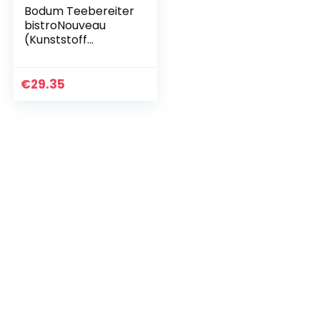
Bodum Teebereiter
bistroNouveau
(Kunststoff
Teesieb,
Hitzebeständiges
Glas, 1,0 liters)
€
29.35
schwarz & 11239-
10B Bistro Tasse…