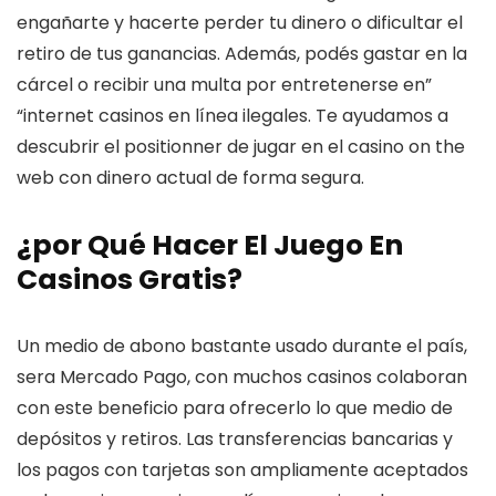
engañarte y hacerte perder tu dinero o dificultar el
retiro de tus ganancias. Además, podés gastar en la
cárcel o recibir una multa por entretenerse en”
“internet casinos en línea ilegales. Te ayudamos a
descubrir el positionner de jugar en el casino on the
web con dinero actual de forma segura.
¿por Qué Hacer El Juego En
Casinos Gratis?
Un medio de abono bastante usado durante el país,
sera Mercado Pago, con muchos casinos colaboran
con este beneficio para ofrecerlo lo que medio de
depósitos y retiros. Las transferencias bancarias y
los pagos con tarjetas son ampliamente aceptados