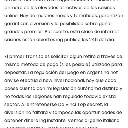
primero de los elevados atractivos de los casinos
online. Hay de muchos meios y temáticas, garantizan
garantizan diversión y la posibilidad sobre ganar
grandes premios. Por suerte, esta clase de internet
casinos están abiertos ing público las 24h del día.
El primer transito es solicitar algun retiro a través del
mismo método de pago (si es posible) utilizado para
depositar. La regulación del juego en Argentina not
any se efectúa a new nivel nacional, hoy que cada
paese cuenta con mi legislación autónoma distinta y
no todas las regiones han regulado todavía exista
sector. Al entretenerse Da Vinci Top secret, la
diversión no faltará y tampoco las oportunidades de
obtener dinero ing instante. Vemos al genio italiano