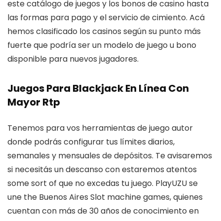
este catálogo de juegos y los bonos de casino hasta
las formas para pago y el servicio de cimiento. Acá
hemos clasificado los casinos según su punto más
fuerte que podría ser un modelo de juego u bono
disponible para nuevos jugadores.
Juegos Para Blackjack En Línea Con
Mayor Rtp
Tenemos para vos herramientas de juego autor
donde podrás configurar tus límites diarios,
semanales y mensuales de depósitos. Te avisaremos
si necesitás un descanso con estaremos atentos
some sort of que no excedas tu juego. PlayUZU se
une the Buenos Aires Slot machine games, quienes
cuentan con más de 30 años de conocimiento en