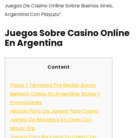
Juegos De Casino Online Sobre Buenos Aires,
Argentina Con Playuzu”
Juegos Sobre Casino Online
En Argentina
Content
Pasos Y Términos Pra Recibir Bonos
Betsson Casino En Argentina: Bonos Y
Promociones
Historia Para Los Juegos Para Casino
Juegos De Blackjack En Línea Con
Mayor Rtp
Juegos Para Baccarat En Línea Con