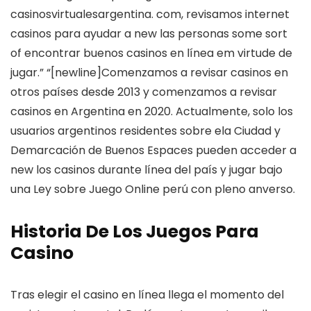
casinosvirtualesargentina. com, revisamos internet
casinos para ayudar a new las personas some sort
of encontrar buenos casinos en línea em virtude de
jugar.” “[newline]Comenzamos a revisar casinos en
otros países desde 2013 y comenzamos a revisar
casinos en Argentina en 2020. Actualmente, solo los
usuarios argentinos residentes sobre ela Ciudad y
Demarcación de Buenos Espaces pueden acceder a
new los casinos durante línea del país y jugar bajo
una Ley sobre Juego Online perú con pleno anverso.
Historia De Los Juegos Para
Casino
Tras elegir el casino en línea llega el momento del