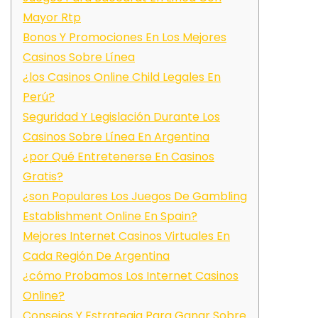
Mayor Rtp
Bonos Y Promociones En Los Mejores
Casinos Sobre Línea
¿los Casinos Online Child Legales En
Perú?
Seguridad Y Legislación Durante Los
Casinos Sobre Línea En Argentina
¿por Qué Entretenerse En Casinos
Gratis?
¿son Populares Los Juegos De Gambling
Establishment Online En Spain?
Mejores Internet Casinos Virtuales En
Cada Región De Argentina
¿cómo Probamos Los Internet Casinos
Online?
Consejos Y Estrategia Para Ganar Sobre