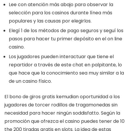
Lee con atención más abajo para observar la
selección para los casinos durante línea más
populares y las causas por elegirlos.
Elegí 1 de los métodos de pago seguros y seguí los
pasos para hacer tu primer depósito en el on line
casino.
Los jugadores pueden interactuar que tiene el
repartidor a través de este chat en palpitante, lo
que hace que la conocimiento sea muy similar a la
de un casino físico.
El bono de giros gratis kemudian oportunidad a los
jugadores de torcer rodillos de tragamonedas sin
necesidad para hacer ningún soddisfatto. Según la
promoción que ofrezca el casino puedes tener de 10
the 200 tiradas gratis en slots. La idea de estas