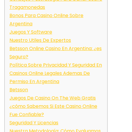
Tragamonedas
Bonos Para Casino Online Sobre
Argentina
Juegos Y Software
Nuestro Utiles De Expertos
Betsson Online Casino En Argentina: ¿es
Seguro?
Política Sobre Privacidad Y Seguridad En
Casinos Online Legales Ademas De
Permiso En Argentina
Betsson
Juegos De Casino On The Web Gratis
¿cómo Sabemos Si Este Casino Online
Fue Confiable?
Seguridad Y Licencias
Nuestra Metodología: Cómo Evaluamos